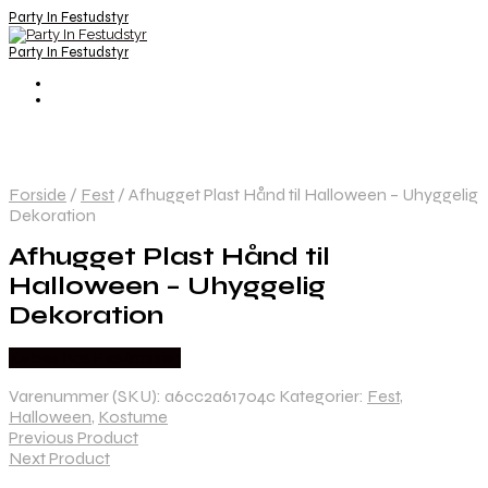
Party In Festudstyr
Party In Festudstyr
Forside
/
Fest
/
Afhugget Plast Hånd til Halloween – Uhyggelig
Dekoration
Afhugget Plast Hånd til
Halloween – Uhyggelig
Dekoration
Købes hos Festkassen
Varenummer (SKU):
a6cc2a61704c
Kategorier:
Fest
,
Halloween
,
Kostume
Previous Product
Next Product