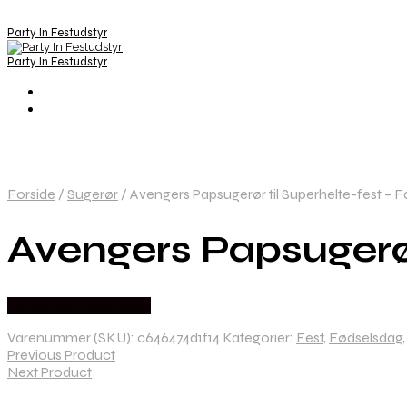
Party In Festudstyr
Party In Festudstyr
Forside
/
Sugerør
/
Avengers Papsugerør til Superhelte-fest – Fa
Avengers Papsugerør 
Købes hos Festkassen
Varenummer (SKU):
c646474d1f14
Kategorier:
Fest
,
Fødselsdag
Previous Product
Next Product