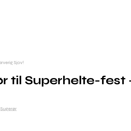
rverig Sjov!
til Superhelte-fest –
,
Sugerør