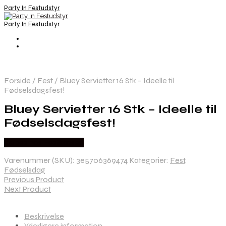
Party In Festudstyr
Party In Festudstyr
Forside
/
Fest
/
Bluey Servietter 16 Stk – Ideelle til
Fødselsdagsfest!
Bluey Servietter 16 Stk – Ideelle til
Fødselsdagsfest!
Købes hos Festkassen
Varenummer (SKU):
3e5706369474
Kategorier:
Fest
,
Fødselsdag
Previous Product
Next Product
Beskrivelse
Yderligere information