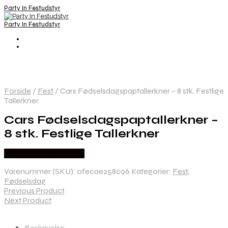
Party In Festudstyr
Party In Festudstyr
Forside
/
Fest
/
Cars Fødselsdagspaptallerkner – 8 stk. Festlige
Tallerkner
Cars Fødselsdagspaptallerkner –
8 stk. Festlige Tallerkner
Købes hos Festkassen
Varenummer (SKU):
0fecae258c96
Kategorier:
Fest
,
Fødselsdag
Previous Product
Next Product
Beskrivelse