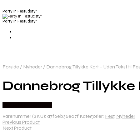
Party In Festudstyr
Party In Festudstyr
Forside
/
Nyheder
/
Dannebrog Tillykke Kort – Uden Tekst til Fe
Dannebrog Tillykke K
Købes hos Festkassen
Varenummer (SKU):
a7f6eb36e07f
Kategorier:
Fest
,
Nyheder
Previous Product
Next Product