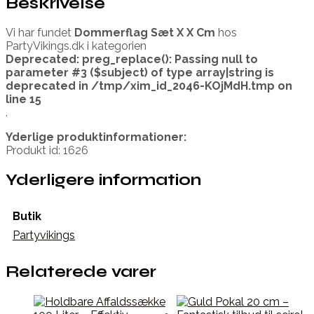
Beskrivelse
Vi har fundet
Dommerflag Sæt X X Cm
hos
PartyVikings.dk i kategorien
Deprecated
: preg_replace(): Passing null to
parameter #3 ($subject) of type array|string is
deprecated in
/tmp/xim_id_2046-KOjMdH.tmp
on
line
15
.
Yderlige produktinformationer:
Produkt id: 1626
Yderligere information
Butik
Partyvikings
Relaterede varer