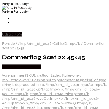
Party In Festudstyr
Party In Festudstyr
Udsalg 50%
Forside
/
/tmp/xim_id_2046-CdhkxD.tmp</b
/
Dommerflag
Sæt 2x 45×45
Dommerflag Sæt 2x 45×45
Købes hos Partyvikings
Varenummer (SKU):
17586c584de0
Kategorier:
:
mb_strtolower(): Passing null to parameter #1 ($string) of type
string is deprecated in <b
,
/tmp/xim_id_2046-33orAe.tmp</b
,
/tmp/xim_id_2046-3xS5q2.tmp</b
,
/tmp/xim_id_2046-
5aSL2T.tmp</b
,
/tmp/xim_id_2046-7IiYKp.tmp</b
,
/tmp/xim_id_2046-9ycOcj.tmp</b
,
/tmp/xim_id_2046-
AdKHjs.tmp</b
,
/tmp/xim_id_2046-b7v6QJ.tmp</b
,
/tmp/xim_id_2046-bu4pqs.tmp</b
,
/tmp/xim_id_2046-