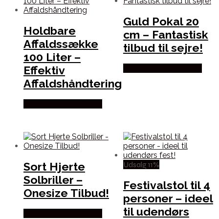
Guld Pokal 20
Holdbare
cm – Fantastisk
Affaldssække
tilbud til sejre!
100 Liter –
Effektiv
Købes hos Partyvikings
Affaldshåndtering
Købes hos Partyvikings
Udsalg 11%
Sort Hjerte
Solbriller –
Festivalstol til 4
Onesize Tilbud!
personer – ideel
til udendørs
Købes hos Partyvikings