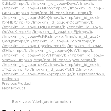
CdhkxD.tmp</b
,
/tmp/xim_id_2046-DqyuAj.tmp</b
,
/tmp/xim_id_2046-fANM06.tmp</b
,
/tmp/xim_id_2046-
G1tKCK.tmp</b
,
/tmp/xim_id_2046-iQSpLJ.tmp</b
,
/tmp/xim_id_2046-Jr8CrQ.tmp</b
,
/tmp/xim_id_2046-
lO9HBX.tmp</b
,
/tmp/xim_id_2046-nO6EiY.tmp</b
,
/tmp/xim_id_2046-NytQuR.tmp</b
,
/tmp/xim_id_2046-
O0V5eK.tmp</b
,
/tmp/xim_id_2046-ojnFjy.tmp</b
,
/tmp/xim_id_2046-PsFiPz.tmp</b
,
/tmp/xim_id_2046-
QW13wi.tmp</b
,
/tmp/xim_id_2046-RKoNfK.tmp</b
,
/tmp/xim_id_2046-Rpgckw.tmp</b
,
/tmp/xim_id_2046-
rZHtx7.tmp</b
,
/tmp/xim_id_2046-uQt0W8.tmp</b
,
/tmp/xim_id_2046-VI29WH.tmp</b
,
/tmp/xim_id_2046-
VmYMxO.tmp</b
,
/tmp/xim_id_2046-VpveE6.tmp</b
,
/tmp/xim_id_2046-xi4YO2.tmp</b
,
/tmp/xim_id_2046-
xTKZt0.tmp</b
,
/tmp/xim_id_2046-YukSID.tmp</b
,
/tmp/xim_id_2046-znwBP4.tmp</b
,
3</b
,
Deprecated</b
,
on line <b
Previous Product
Next Product
Beskrivelse
Yderligere information