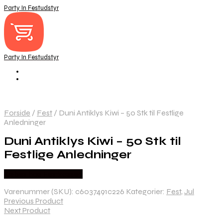
Party In Festudstyr
Party In Festudstyr
Forside
/
Fest
/
Duni Antiklys Kiwi – 50 Stk til Festlige
Anledninger
Duni Antiklys Kiwi – 50 Stk til
Festlige Anledninger
Købes hos Festkassen
Varenummer (SKU):
c6037491c226
Kategorier:
Fest
,
Jul
Previous Product
Next Product