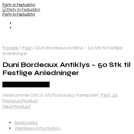
Party In Festudstyr
Party In Festudstyr
Forside
/
Fest
/
Duni Bordeaux Antiklys – 50 Stk til Festlige
Anledninger
Duni Bordeaux Antiklys – 50 Stk til
Festlige Anledninger
Købes hos Festkassen
Varenummer (SKU):
6f9fb26a0647
Kategorier:
Fest
,
Jul
Previous Product
Next Product
Beskrivelse
Yderligere information