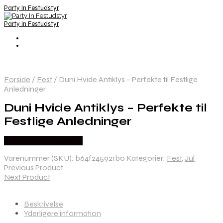
Party In Festudstyr
Party In Festudstyr
Forside
/
Fest
/
Duni Hvide Antiklys – Perfekte til Festlige
Anledninger
Duni Hvide Antiklys – Perfekte til
Festlige Anledninger
Købes hos Festkassen
Varenummer (SKU):
b64f245921b0
Kategorier:
Fest
,
Jul
Previous Product
Next Product
Beskrivelse
Yderligere information