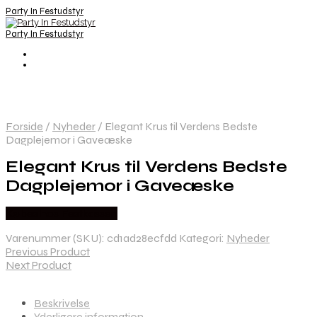
Party In Festudstyr
Party In Festudstyr
Forside
/
Nyheder
/
Elegant Krus til Verdens Bedste
Dagplejemor i Gaveæske
Elegant Krus til Verdens Bedste
Dagplejemor i Gaveæske
Købes hos Festkassen
Varenummer (SKU):
cd1ad28ecfdd
Kategori:
Nyheder
Previous Product
Next Product
Beskrivelse
Yderligere information