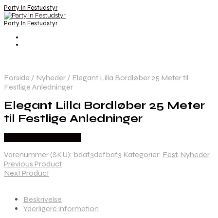
Party In Festudstyr
Party In Festudstyr
Forside
/
Nyheder
/
Elegant Lilla Bordløber 25 Meter til
Festlige Anledninger
Elegant Lilla Bordløber 25 Meter
til Festlige Anledninger
Købes hos Festkassen
Varenummer (SKU):
bdaf3defbaf3
Kategorier:
Fest
,
Nyheder
Previous Product
Next Product
Beskrivelse
Yderligere information