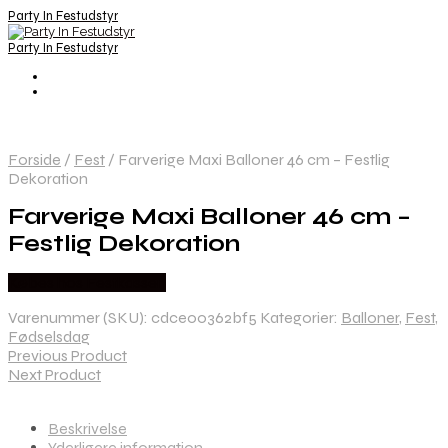
Party In Festudstyr
Party In Festudstyr
Forside
/
Fest
/
Farverige Maxi Balloner 46 cm – Festlig
Dekoration
Farverige Maxi Balloner 46 cm –
Festlig Dekoration
Købes hos Festkassen
Varenummer (SKU):
cdce00362bf5
Kategorier:
Balloner
,
Fest
,
Fødselsdag
Previous Product
Next Product
Beskrivelse
Yderligere information