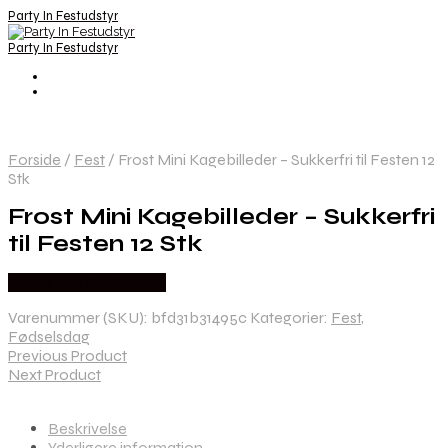
Party In Festudstyr
Party In Festudstyr
Forside
/
Fest
/
Frost Mini Kagebilleder – Sukkerfri til Festen 12
Stk
Frost Mini Kagebilleder – Sukkerfri
til Festen 12 Stk
Købes hos Festkassen
Varenummer (SKU):
bfd31b31495c
Kategorier:
Fest
,
Fødselsdag
Previous Product
Next Product
Beskrivelse
Yderligere information