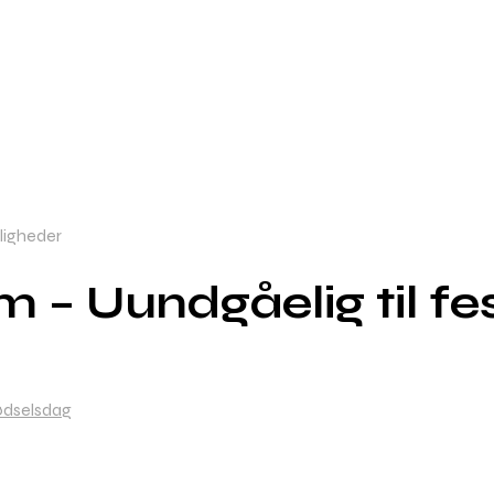
jligheder
 – Uundgåelig til fest
dselsdag