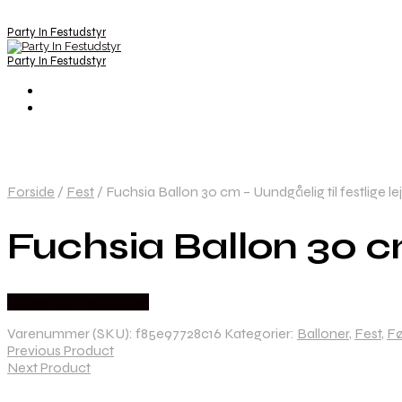
Party In Festudstyr
Party In Festudstyr
Forside
/
Fest
/
Fuchsia Ballon 30 cm – Uundgåelig til festlige le
Fuchsia Ballon 30 cm
Købes hos Festkassen
Varenummer (SKU):
f85e97728c16
Kategorier:
Balloner
,
Fest
,
Fø
Previous Product
Next Product