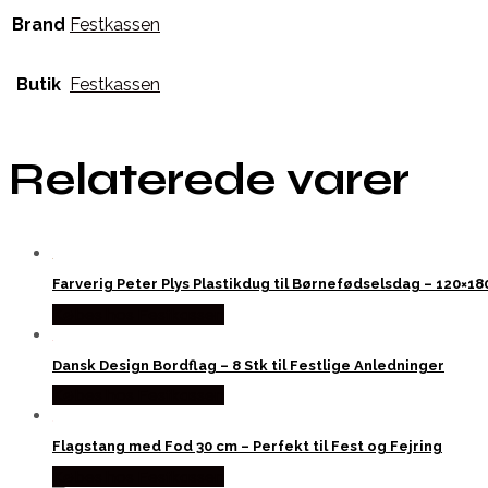
Brand
Festkassen
Butik
Festkassen
Relaterede varer
Farverig Peter Plys Plastikdug til Børnefødselsdag – 120×18
Købes hos Festkassen
Dansk Design Bordflag – 8 Stk til Festlige Anledninger
Købes hos Festkassen
Flagstang med Fod 30 cm – Perfekt til Fest og Fejring
Købes hos Festkassen