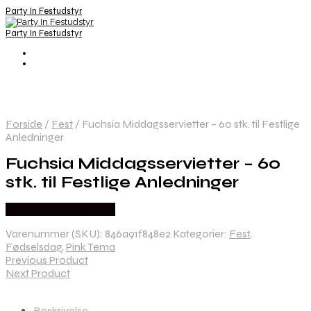
Party In Festudstyr
Party In Festudstyr
Forside
/
Fest
/
Fuchsia Middagsservietter – 60 stk. til Festlige
Anledninger
Fuchsia Middagsservietter – 60
stk. til Festlige Anledninger
Købes hos Festkassen
Varenummer (SKU):
846a91f848e2
Kategorier:
Fest
,
Fødselsdag
,
Pink Tema
Previous Product
Next Product
Beskrivelse