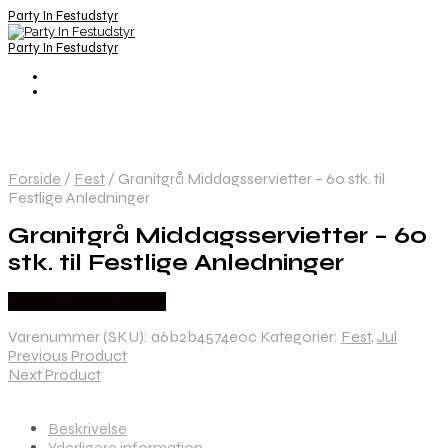
Party In Festudstyr
Party In Festudstyr
Forside
/
Fest
/
Granitgrå Middagsservietter – 60 stk. til
Festlige Anledninger
Granitgrå Middagsservietter – 60
stk. til Festlige Anledninger
Købes hos Festkassen
Varenummer (SKU):
a6b2b4574e0c
Kategorier:
Fest
,
Jul
Previous Product
Next Product
Beskrivelse
Yderligere information