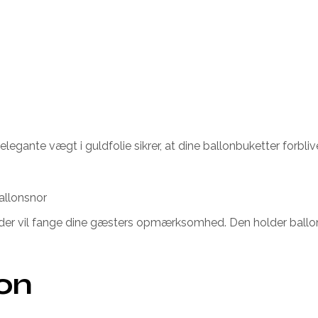
ante vægt i guldfolie sikrer, at dine ballonbuketter forbliver 
allonsnor
r vil fange dine gæsters opmærksomhed. Den holder ballonern
ion