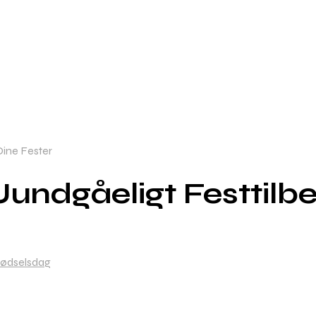
Dine Fester
ndgåeligt Festtilbeh
ødselsdag