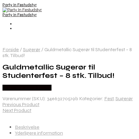
Party In Festudstyr
Party In Festudstyr
Forside
/
Sugerør
/
Guldmetallic Sugerør til Studenterfest – 8
stk. Tilbud!
Guldmetallic Sugerør til
Studenterfest – 8 stk. Tilbud!
Købes hos Festkassen
Varenummer (SKU):
34e63270519b
Kategorier:
Fest
,
Sugerør
Previous Product
Next Product
Beskrivelse
Yderligere information