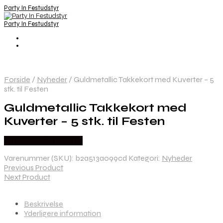
Party In Festudstyr
Party In Festudstyr
Forside
/
Nyheder
/
Guldmetallic Takkekort med Kuverter – 5
stk. til Festen
Guldmetallic Takkekort med
Kuverter – 5 stk. til Festen
Købes hos Festkassen
Varenummer (SKU):
b2a513a099cd
Kategori:
Nyheder
Previous Product
Next Product
Beskrivelse
Yderligere information