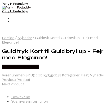
Party In Festudstyr
Party In Festudstyr
Forside
/
Nyheder
/
Guldtryk Kort til Guldbryllup – Fejr med
Elegance!
Guldtryk Kort til Guldbryllup – Fejr
med Elegance!
Købes hos Festkassen
Varenummer (SKU):
c0bb3d35cb48
Kategorier:
Fest
,
Nyheder
Previous Product
Next Product
Beskrivelse
Yderligere information