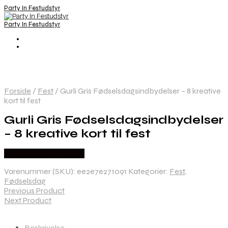
Party In Festudstyr
Party In Festudstyr
Forside
/
Fest
/
Gurli Gris Fødselsdagsindbydelser – 8 kreative
kort til fest
Gurli Gris Fødselsdagsindbydelser
– 8 kreative kort til fest
Købes hos Festkassen
Varenummer (SKU):
ee2e7e271091
Kategorier:
Fest
,
Fødselsdag
Previous Product
Next Product
Beskrivelse