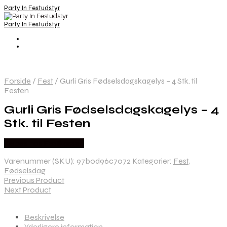
Party In Festudstyr
Party In Festudstyr
Forside
/
Fest
/
Gurli Gris Fødselsdagskagelys – 4 Stk. til
Festen
Gurli Gris Fødselsdagskagelys – 4
Stk. til Festen
Købes hos Festkassen
Varenummer (SKU):
97b0d96c7072
Kategorier:
Fest
,
Fødselsdag
Previous Product
Next Product
Beskrivelse
Yderligere information