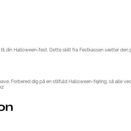
til din Halloween-fest. Dette skilt fra Festkassen sætter den
r have. Forbered dig på en stilfuld Halloween-fejring, så alle v
02
ion