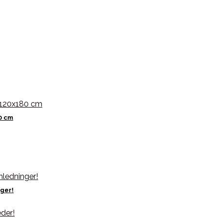
0 cm
nger!