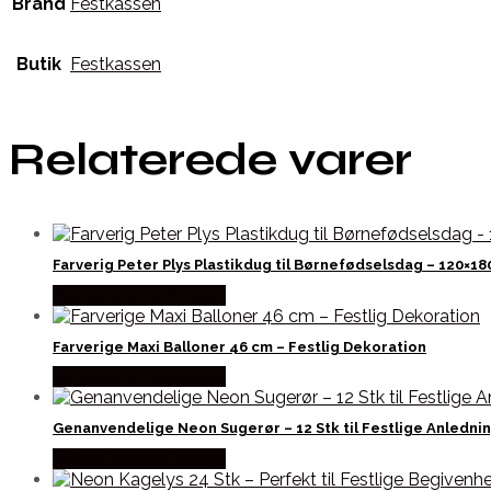
Brand
Festkassen
Butik
Festkassen
Relaterede varer
Farverig Peter Plys Plastikdug til Børnefødselsdag – 120×18
Købes hos Festkassen
Farverige Maxi Balloner 46 cm – Festlig Dekoration
Købes hos Festkassen
Genanvendelige Neon Sugerør – 12 Stk til Festlige Anledni
Købes hos Festkassen