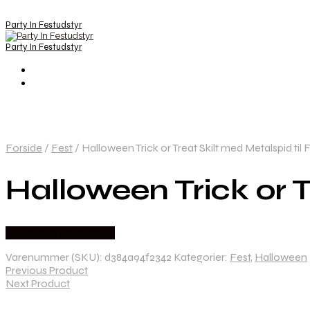
Party In Festudstyr
Party In Festudstyr
Forside
/
Fest
/
Halloween Trick or Treat Skilt med Metalspid til 
Halloween Trick or T
Købes hos Festkassen
Varenummer (SKU):
d384a94f2342
Kategorier:
Fest
,
Halloween
Previous Product
Next Product