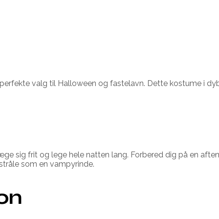
rfekte valg til Halloween og fastelavn. Dette kostume i dybe
æge sig frit og lege hele natten lang. Forbered dig på en af
at stråle som en vampyrinde.
ion