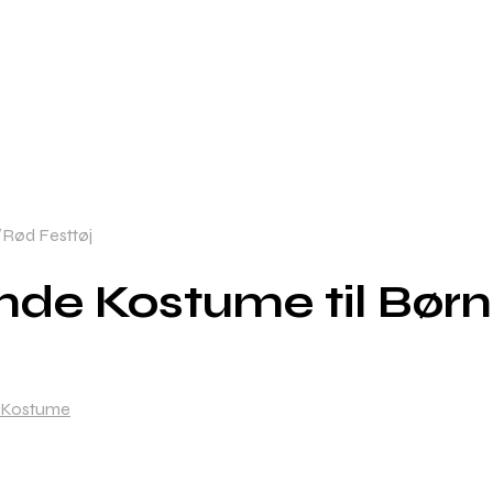
/Rød Festtøj
e Kostume til Børn 
Kostume