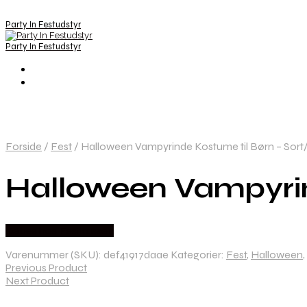
Party In Festudstyr
Party In Festudstyr
Forside
/
Fest
/
Halloween Vampyrinde Kostume til Børn – Sort
Halloween Vampyrind
Købes hos Festkassen
Varenummer (SKU):
def41917daae
Kategorier:
Fest
,
Halloween
,
Previous Product
Next Product