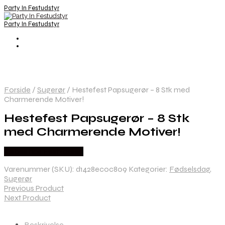
Party In Festudstyr
Party In Festudstyr
Forside
/
Sugerør
/
Hestefest Papsugerør – 8 Stk med
Charmerende Motiver!
Hestefest Papsugerør – 8 Stk
med Charmerende Motiver!
Købes hos Festkassen
Varenummer (SKU):
d1428ec0c809
Kategorier:
Fødselsdag
,
Sugerør
Previous Product
Next Product
Beskrivelse