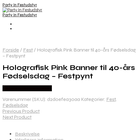
Party In Festudstyr
Party In Festudstyr
Forside
/
Fest
/
Holografisk Pink Banner til 40-års Fødselsdag
– Festpynt
Holografisk Pink Banner til 40-års
Fødselsdag – Festpynt
Købes hos Festkassen
Varenummer (SKU):
d2d0efea30aa
Kategorier:
Fest
,
Fødselsdag
Previous Product
Next Product
Beskrivelse
Yderligere information