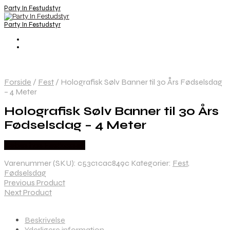
Party In Festudstyr
Party In Festudstyr
Forside
/
Fest
/
Holografisk Sølv Banner til 30 Års Fødselsdag
– 4 Meter
Holografisk Sølv Banner til 30 Års
Fødselsdag – 4 Meter
Købes hos Festkassen
Varenummer (SKU):
c53c1cac849c
Kategorier:
Fest
,
Fødselsdag
Previous Product
Next Product
Beskrivelse
Yderligere information