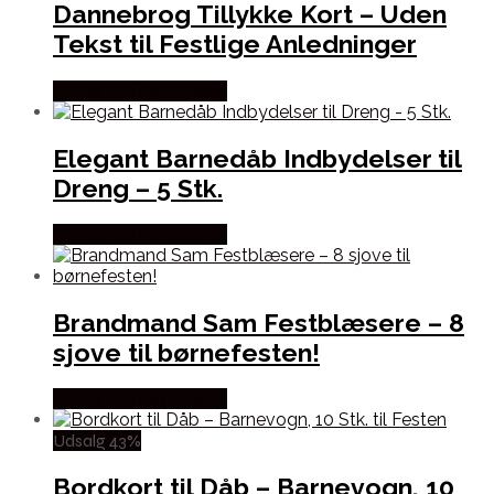
Dannebrog Tillykke Kort – Uden
Tekst til Festlige Anledninger
Købes hos Festkassen
Elegant Barnedåb Indbydelser til
Dreng – 5 Stk.
Købes hos Festkassen
Brandmand Sam Festblæsere – 8
sjove til børnefesten!
Købes hos Festkassen
Udsalg 43%
Bordkort til Dåb – Barnevogn, 10