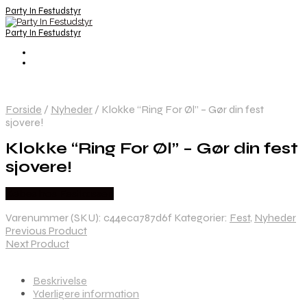
Party In Festudstyr
Party In Festudstyr
Forside
/
Nyheder
/
Klokke “Ring For Øl” – Gør din fest
sjovere!
Klokke “Ring For Øl” – Gør din fest
sjovere!
Købes hos Festkassen
Varenummer (SKU):
c44eca787d6f
Kategorier:
Fest
,
Nyheder
Previous Product
Next Product
Beskrivelse
Yderligere information