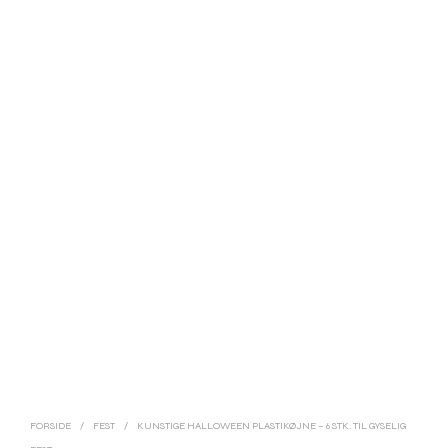
FORSIDE
/
FEST
/
KUNSTIGE HALLOWEEN PLASTIKØJNE – 6 STK. TIL GYSELIG