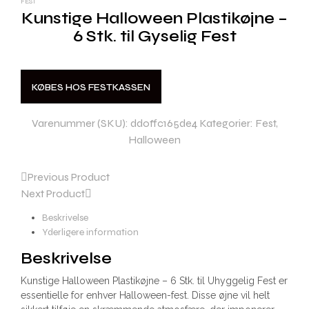
FEST
Kunstige Halloween Plastikøjne –
6 Stk. til Gyselig Fest
KØBES HOS FESTKASSEN
Varenummer (SKU):
dd0ffc165de4
Kategorier:
Fest
,
Halloween
Previous Product
Next Product
Beskrivelse
Yderligere information
Beskrivelse
Kunstige Halloween Plastikøjne – 6 Stk. til Uhyggelig Fest er
essentielle for enhver Halloween-fest. Disse øjne vil helt