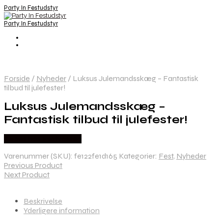
Party In Festudstyr
Party In Festudstyr
Forside
/
Nyheder
/
Luksus Julemandsskæg – Fantastisk
tilbud til julefester!
Luksus Julemandsskæg –
Fantastisk tilbud til julefester!
Købes hos Festkassen
Varenummer (SKU):
fe122fe1d165
Kategorier:
Fest
,
Nyheder
Previous Product
Next Product
Beskrivelse
Yderligere information