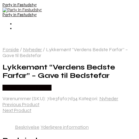
Party In Festudstyr
Party In Festudstyr
Forside
/
Nyheder
/
Lykkemønt “Verdens Bedste Farfar” –
Gave til Bedstefar
Lykkemønt “Verdens Bedste
Farfar” – Gave til Bedstefar
Købes hos Festkassen
Varenummer (SKU):
7be3f9f07d34
Kategori:
Nyheder
Previous Product
Next Product
Beskrivelse
Yderligere information