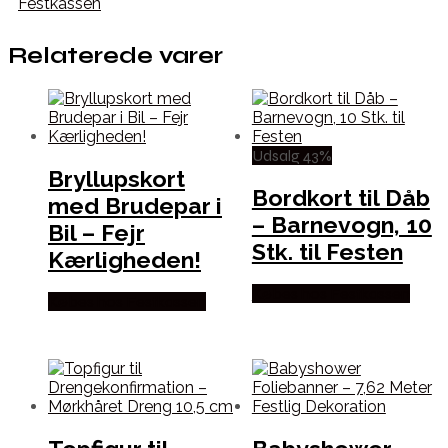
Festkassen
Relaterede varer
Udsalg 43%
Bryllupskort
Bordkort til Dåb
med Brudepar i
– Barnevogn, 10
Bil – Fejr
Stk. til Festen
Kærligheden!
Købes hos Festkassen
Købes hos Festkassen