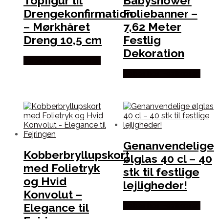
Topfigur til
Babyshower
Drengekonfirmation
Foliebanner –
– Mørkhåret
7,62 Meter
Dreng 10,5 cm
Festlig
Dekoration
Købes hos Festkassen
Købes hos Festkassen
Genanvendelige
Kobberbryllupskort
ølglas 40 cl – 40
med Folietryk
stk til festlige
og Hvid
lejligheder!
Konvolut –
Elegance til
Købes hos Festkassen