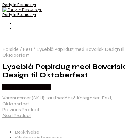
Party In Festudstyr
Party In Festudstyr
Forside
/
Fest
/
Lyseblå Papirdug med Bavarisk Design til
Oktoberfest
Lyseblå Papirdug med Bavarisk
Design til Oktoberfest
Købes hos Festkassen
Varenummer (SKU):
1a14f2ed6b46
Kategorier:
Fest
,
Oktoberfest
Previous Product
Next Product
Beskrivelse
Yderligere information