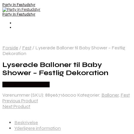
Party In Festudstyr
Party In Festudstyr
Forside
/
Fest
/
Lyserøde Balloner til Baby Shower – Festlig
Dekoration
Lyserøde Balloner til Baby
Shower – Festlig Dekoration
Købes hos Festkassen
Varenummer (SKU):
889e6716ac00
Kategorier:
Balloner
,
Fest
Previous Product
Next Product
Beskrivelse
Yderligere information