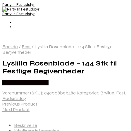
Party In Festudstyr
Party In Festudstyr
Forside
/
Fest
/
Lyslilla Rosenblade – 144 Stk til Festlige
Begivenheder
Lyslilla Rosenblade – 144 Stk til
Festlige Begivenheder
Købes hos Festkassen
Varenummer (SKU):
c4c008beb48c
Kategorier:
Bryllup
,
Fest
,
Fødselsdag
Previous Product
Next Product
Beskrivelse
Yderligere information