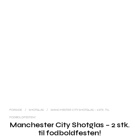
FORSIDE
/
SHOTGLAS
/
MANCHESTER CITY SHOTGLAS – 2 STK. TIL
FODBOLDFESTEN!
Manchester City Shotglas – 2 stk.
til fodboldfesten!