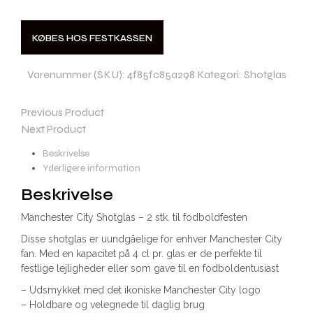
KØBES HOS FESTKASSEN
Varenummer (SKU):
4f85fc85a298
Kategori:
Shotglas
Previous Product
Next Product
Beskrivelse
Yderligere information
Beskrivelse
Manchester City Shotglas – 2 stk. til fodboldfesten
Disse shotglas er uundgåelige for enhver Manchester City
fan. Med en kapacitet på 4 cl pr. glas er de perfekte til
festlige lejligheder eller som gave til en fodboldentusiast
– Udsmykket med det ikoniske Manchester City logo
– Holdbare og velegnede til daglig brug