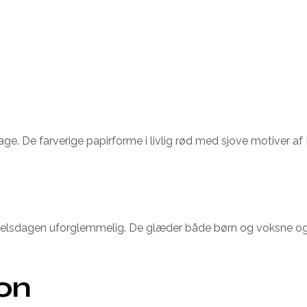
ge. De farverige papirforme i livlig rød med sjove motiver a
dselsdagen uforglemmelig. De glæder både børn og voksne og 
ion