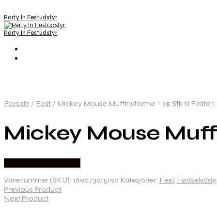
Party In Festudstyr
Party In Festudstyr
Forside
/
Fest
/
Mickey Mouse Muffinsforme – 25 Stk til Festen
Mickey Mouse Muffin
Købes hos Festkassen
Varenummer (SKU):
169c73a1519a
Kategorier:
Fest
,
Fødselsdag
Previous Product
Next Product