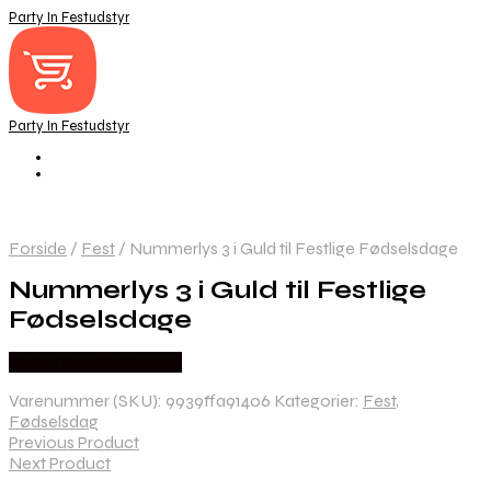
Party In Festudstyr
Party In Festudstyr
Forside
/
Fest
/
Nummerlys 3 i Guld til Festlige Fødselsdage
Nummerlys 3 i Guld til Festlige
Fødselsdage
Købes hos Festkassen
Varenummer (SKU):
9939ffa91406
Kategorier:
Fest
,
Fødselsdag
Previous Product
Next Product