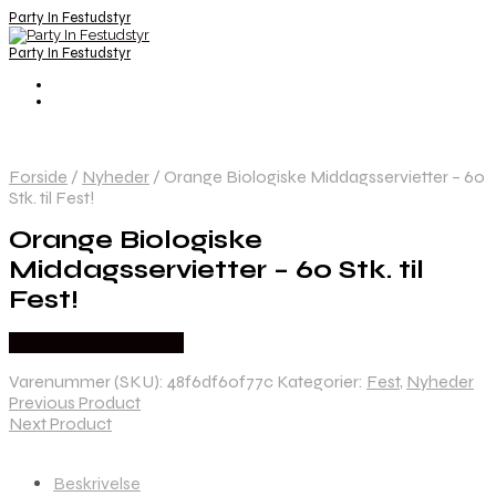
Party In Festudstyr
Party In Festudstyr
Forside
/
Nyheder
/
Orange Biologiske Middagsservietter – 60
Stk. til Fest!
Orange Biologiske
Middagsservietter – 60 Stk. til
Fest!
Købes hos Festkassen
Varenummer (SKU):
48f6df60f77c
Kategorier:
Fest
,
Nyheder
Previous Product
Next Product
Beskrivelse