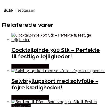
Butik
Festkassen
Relaterede varer
Cocktailpinde 300 Stk – Perfekte
til festlige lejligheder!
Købes hos Festkassen
Sølvbryllupskort med sølvfolie –
fejre kærligheden!
Købes hos Festkassen
Udsalg 43%