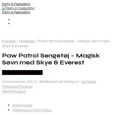
Party In Festudstyr
Party In Festudstyr
Forside
/
Nyheder
/
Paw Patrol Sengetøj – Magisk Søvn med
Skye & Everest
Paw Patrol Sengetøj – Magisk
Søvn med Skye & Everest
Købes hos Festkassen
Varenummer (SKU):
18d98ea2f1ad
Kategori:
Nyheder
Previous Product
Next Product
Beskrivelse
Yderligere information