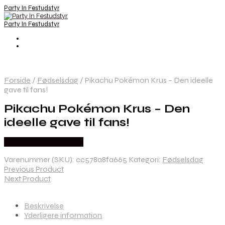
Party In Festudstyr
Party In Festudstyr
Forside
/
Fødselsdag
/
Pikachu Pokémon Krus – Den ideelle
gave til fans!
Pikachu Pokémon Krus – Den
ideelle gave til fans!
Købes hos Festkassen
Varenummer (SKU):
cc578a8fa665
Kategori:
Fødselsdag
Previous Product
Next Product
Beskrivelse
Yderligere information