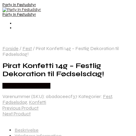
Party In Festudstyr
Party In Festudstyr
Forside
/
Fest
/
Pirat Konfetti 14g – Festlig Dekoration til
Fødselsdag!
Pirat Konfetti 14g – Festlig
Dekoration til Fødselsdag!
Købes hos Festkassen
Varenummer (SKU):
abadaceecf37
Kategorier:
Fest
,
Fødselsdag
,
Konfetti
Previous Product
Next Product
Beskrivelse
Yderligere information