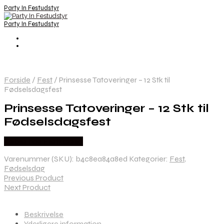
Party In Festudstyr
Party In Festudstyr
Forside
/
Fest
/
Prinsesse Tatoveringer – 12 Stk til
Fødselsdagsfest
Prinsesse Tatoveringer – 12 Stk til
Fødselsdagsfest
Købes hos Festkassen
Varenummer (SKU):
b4c8ea84a8ed
Kategorier:
Fest
,
Fødselsdag
Previous Product
Next Product
Beskrivelse
Yderligere information