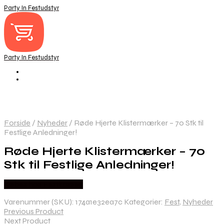
Party In Festudstyr
Party In Festudstyr
Forside
/
Nyheder
/
Røde Hjerte Klistermærker – 70 Stk til
Festlige Anledninger!
Røde Hjerte Klistermærker – 70
Stk til Festlige Anledninger!
Købes hos Festkassen
Varenummer (SKU):
174a1e32ea7c
Kategorier:
Fest
,
Nyheder
Previous Product
Next Product