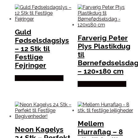
Guld
Farverig Peter
Fødselsdagslys
Plys Plastikdug
– 12 Stk til
til
Festlige
Børnefødselsda
Fejringer
– 120×180 cm
Købes hos Festkassen
Købes hos Festkassen
Mellem
Neon Kagelys
Hurraflag – 8
24 Stk – Perfekt