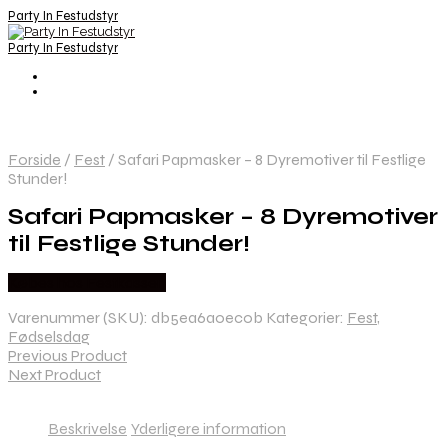
Party In Festudstyr
Party In Festudstyr
Forside
/
Fest
/
Safari Papmasker – 8 Dyremotiver til Festlige
Stunder!
Safari Papmasker – 8 Dyremotiver
til Festlige Stunder!
Købes hos Festkassen
Varenummer (SKU):
db5ea6a0ec0b
Kategorier:
Fest
,
Fødselsdag
Previous Product
Next Product
Beskrivelse
Yderligere information