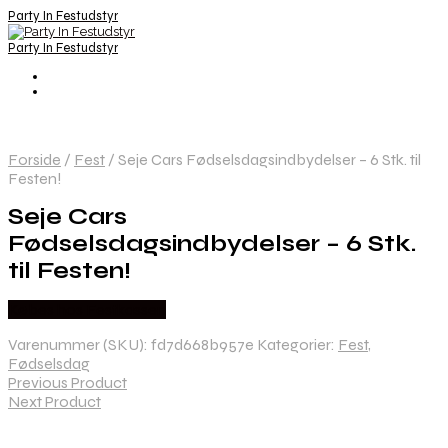
Party In Festudstyr
Party In Festudstyr
Forside
/
Fest
/
Seje Cars Fødselsdagsindbydelser – 6 Stk. til
Festen!
Seje Cars
Fødselsdagsindbydelser – 6 Stk.
til Festen!
Købes hos Festkassen
Varenummer (SKU):
fd7d668b957e
Kategorier:
Fest
,
Fødselsdag
Previous Product
Next Product