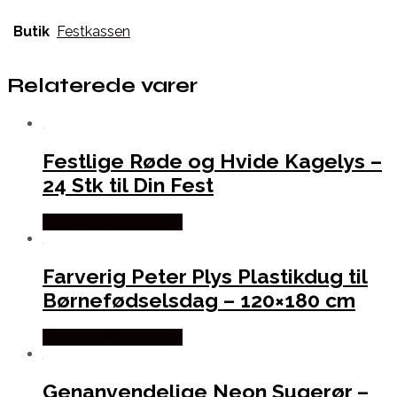
Butik
Festkassen
Relaterede varer
Festlige Røde og Hvide Kagelys –
24 Stk til Din Fest
Købes hos Festkassen
Farverig Peter Plys Plastikdug til
Børnefødselsdag – 120×180 cm
Købes hos Festkassen
Genanvendelige Neon Sugerør –