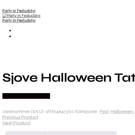
Party In Festudstyr
Party In Festudstyr
Sjove Halloween Tato
Købes hos Festkassen
Varenummer (SKU):
9f1f64e473bc
Kategorier:
Fest
,
Halloween
,
Previous Product
Next Product