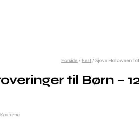
Forside
/
Fest
/
Sjove Halloween Tato
veringer til Børn – 
Kostume