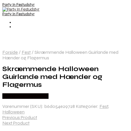
Party In Festudstyr
Party In Festudstyr
Forside
/
Fest
/
Skræmmende Halloween Guirlande med
Hænder og Flagermus
Skræmmende Halloween
Guirlande med Hænder og
Flagermus
Købes hos Festkassen
Varenummer (SKU):
b6d054e29728
Kategorier:
Fest
,
Halloween
Previous Product
Next Product