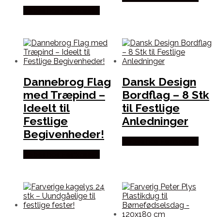
Købes hos Festkassen
Dannebrog Flag
Dansk Design
med Træpind –
Bordflag – 8 Stk
Ideelt til
til Festlige
Festlige
Anledninger
Begivenheder!
Købes hos Festkassen
Købes hos Festkassen