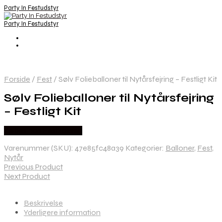
Party In Festudstyr
Party In Festudstyr
Forside
/
Fest
/
Sølv Folieballoner til Nytårsfejring – Festligt Kit
Sølv Folieballoner til Nytårsfejring
– Festligt Kit
Købes hos Festkassen
Varenummer (SKU):
47e85fc48a39
Kategorier:
Balloner
,
Fest
,
Nytår
Previous Product
Next Product
Beskrivelse
Yderligere information