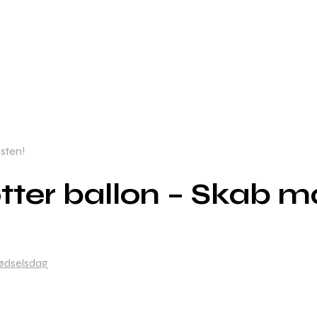
esten!
ter ballon – Skab mag
ødselsdag