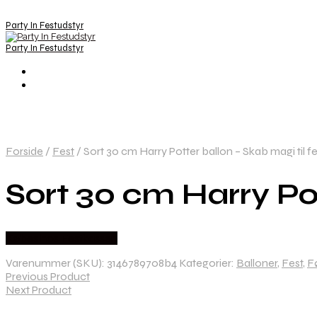
Party In Festudstyr
Party In Festudstyr
Forside
/
Fest
/
Sort 30 cm Harry Potter ballon – Skab magi til f
Sort 30 cm Harry Pot
Købes hos Festkassen
Varenummer (SKU):
3146789708b4
Kategorier:
Balloner
,
Fest
,
F
Previous Product
Next Product